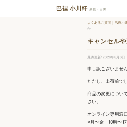
巴裡 小川軒
新橋・目黒
よくあるご質問｜巴裡小
か
キャンセルや
最終更新: 2026年8月6日
申し訳ございませ
ただし、出荷前で
商品の変更につい
さい。
オンライン専用窓口：0
※月〜金：10時〜1