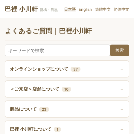
巴裡 小川軒
日本語
English
繁體中文
简体中文
新橋・目黒
よくあるご質問｜巴裡小川軒
検索
オンラインショップについて
37
＜ご来店＞店舗について
10
商品について
23
巴裡 小川軒について
1