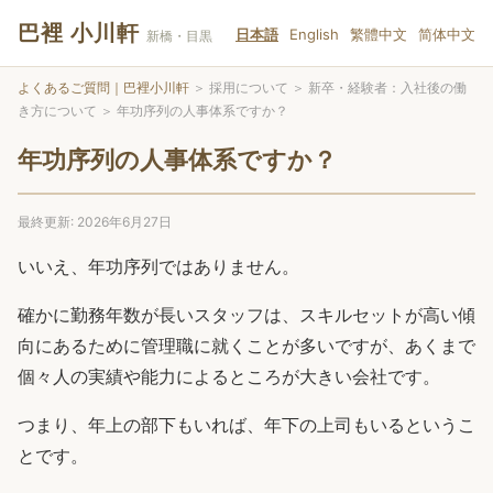
巴裡 小川軒
日本語
English
繁體中文
简体中文
新橋・目黒
よくあるご質問｜巴裡小川軒
＞
採用について
＞
新卒・経験者：入社後の働
き方について
＞
年功序列の人事体系ですか？
年功序列の人事体系ですか？
最終更新: 2026年6月27日
いいえ、年功序列ではありません。
確かに勤務年数が長いスタッフは、スキルセットが高い傾
向にあるために管理職に就くことが多いですが、あくまで
個々人の実績や能力によるところが大きい会社です。
つまり、年上の部下もいれば、年下の上司もいるというこ
とです。