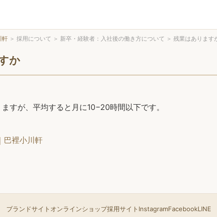
川軒
＞
採用について
＞
新卒・経験者：入社後の働き方について
＞
残業はあります
すか
ますが、平均すると月に10−20時間以下です。
｜巴裡小川軒
ブランドサイト
オンラインショップ
採用サイト
Instagram
Facebook
LINE