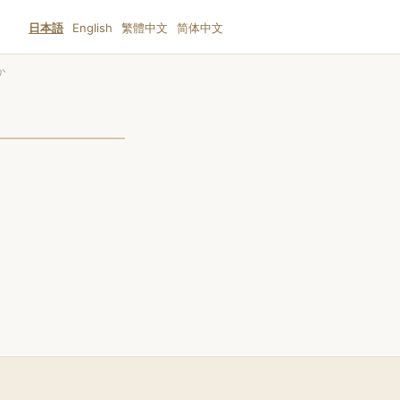
日本語
English
繁體中文
简体中文
か