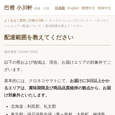
巴裡 小川軒
日本語
English
繁體中文
简体中文
新橋・目黒
よくあるご質問｜巴裡小川軒
＞
オンラインショップについて
＞
＜オンライ
ンショップ＞配達について
＞
配達範囲を教えてください
配達範囲を教えてください
最終更新: 2026年7月6日
以下の県および地域は、現在、お届けエリアの対象外でご
ざいます。
基本的には、クロネコヤマトにて、
お届けに3日以上かか
るエリアは、賞味期限及び商品品質維持の観点から、お届
け対象外といたします。
北海道：利尻郡、礼文郡
東京都：伊豆諸島全域（青ヶ島村、大島町、神津島