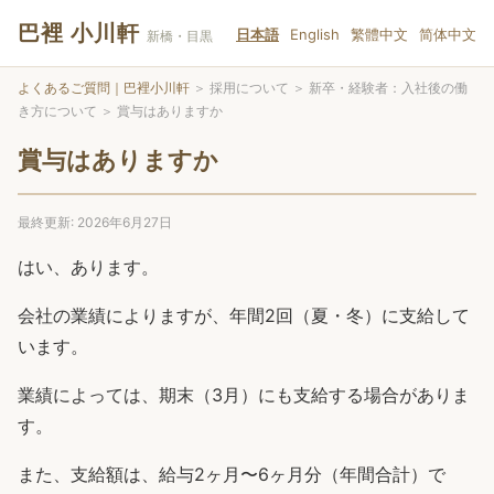
巴裡 小川軒
日本語
English
繁體中文
简体中文
新橋・目黒
よくあるご質問｜巴裡小川軒
＞
採用について
＞
新卒・経験者：入社後の働
き方について
＞
賞与はありますか
賞与はありますか
最終更新: 2026年6月27日
はい、あります。
会社の業績によりますが、年間2回（夏・冬）に支給して
います。
業績によっては、期末（3月）にも支給する場合がありま
す。
また、支給額は、給与2ヶ月〜6ヶ月分（年間合計）で