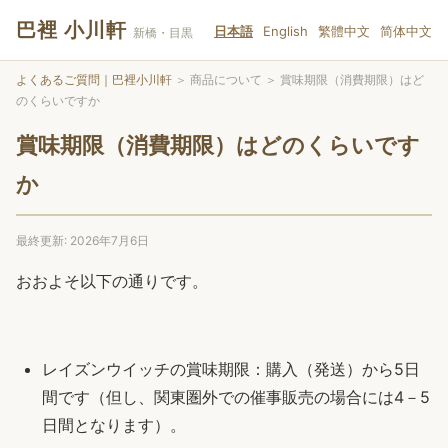
巴裡 小川軒
日本語
English
繁體中文
简体中文
新橋・目黒
よくあるご質問｜巴裡小川軒
＞
商品について
＞
賞味期限（消費期限）はど
のくらいですか
賞味期限（消費期限）はどのくらいです
か
最終更新: 2026年7月6日
おおよそ以下の通りです。
レイズンウイッチの賞味期限：購入（発送）から5日
間です（但し、関東圏外での催事販売の場合には4－5
日間となります）。