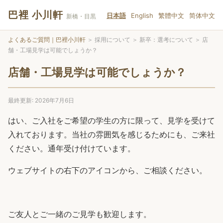
巴裡 小川軒
日本語
English
繁體中文
简体中文
新橋・目黒
よくあるご質問｜巴裡小川軒
＞
採用について
＞
新卒：選考について
＞
店
舗・工場見学は可能でしょうか？
店舗・工場見学は可能でしょうか？
最終更新: 2026年7月6日
はい、ご入社をご希望の学生の方に限って、見学を受けて
入れております。当社の雰囲気を感じるためにも、ご来社
ください。通年受け付けています。
ウェブサイトの右下のアイコンから、ご相談ください。
ご友人とご一緒のご見学も歓迎します。