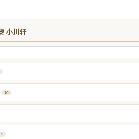
黎 小川轩
10
1