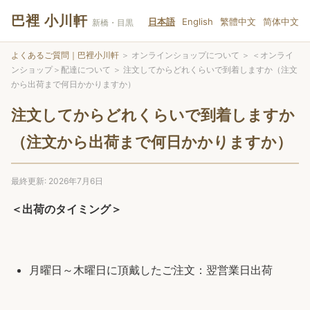
巴裡 小川軒
日本語
English
繁體中文
简体中文
新橋・目黒
よくあるご質問｜巴裡小川軒
＞
オンラインショップについて
＞
＜オンライ
ンショップ＞配達について
＞
注文してからどれくらいで到着しますか（注文
から出荷まで何日かかりますか）
注文してからどれくらいで到着しますか
（注文から出荷まで何日かかりますか）
最終更新: 2026年7月6日
＜出荷のタイミング＞
月曜日～木曜日に頂戴したご注文：翌営業日出荷